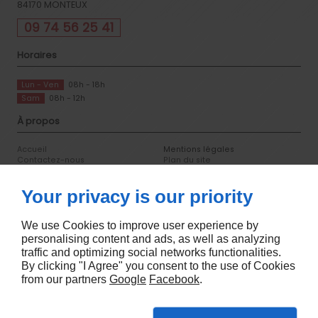
84170
MONTEUX
09 74 56 25 41
Horaires
Lun - Ven
08h - 18h
Sam
08h - 12h
À propos
Accueil
Mentions légales
Contactez-nous
Plan du site
Suivez-nous
Your privacy is our priority
We use Cookies to improve user experience by
personalising content and ads, as well as analyzing
traffic and optimizing social networks functionalities.
By clicking "I Agree" you consent to the use of Cookies
from our partners
Google
Facebook
.
Création de sites internet